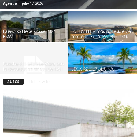
Agenda
-
julio 17, 2026
Nuevo X5 Neue Klasse 2027
La SUV PHEV más accesible del
BMW
mercado BYD YUAN PRO DM-i
Porsche 911 GT3 R Le Mans con
la decoración histórica de 1951
LEXUS RZ 2027 eléctrico
AUTOS
Inicio
Autos