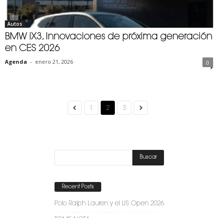
Autos
BMW iX3, Innovaciones de próxima generación
en CES 2026
Agenda
-
enero 21, 2026
0
1
2
3
Recent Posts
Polo Ralph Lauren y el US Open 2026