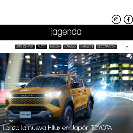
ARTE DE VIVIR
AUTOS
BELLEZA
CABELLO
CABELLOS
DECORACIÓN
Autos
Lanza la nueva Hilux en Japón TOYOTA