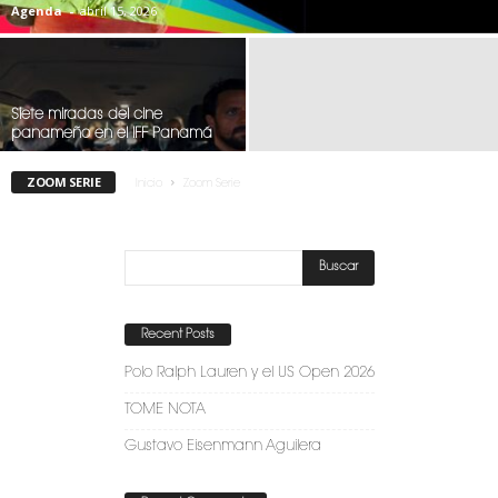
Agenda
-
abril 15, 2026
Siete miradas del cine
panameño en el IFF Panamá
ZOOM SERIE
Inicio
Zoom Serie
Recent Posts
Polo Ralph Lauren y el US Open 2026
TOME NOTA
Gustavo Eisenmann Aguilera