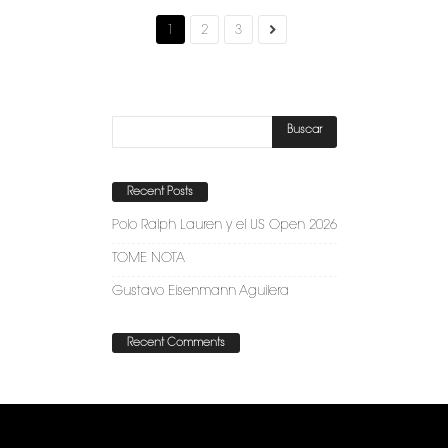
1
2
3
Recent Posts
Polo Ralph Lauren y el US Open 2026
TOME NOTA
Gustavo Eisenmann Aguilera
Recent Comments