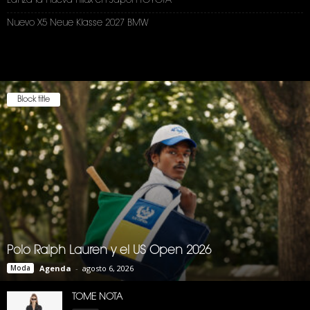
Lanza la nueva Hilux en Japón TOYOTA
Nuevo X5 Neue Klasse 2027 BMW
Block title
Polo Ralph Lauren y el US Open 2026
Moda
Agenda
-
agosto 6, 2026
TOME NOTA