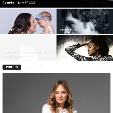
Agenda
-
julio 17, 2026
Sheldry Sáez
Jacob Elordi
Cathy Bolívar con los colores de
la naturaleza
Hilary Cerezo
PERFILES
Inicio
Perfiles