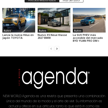
Artículos relacionados
Más del autor
Autos
Autos
Autos
Lanza la nueva Hilux en
Nuevo X5 Neue Klasse
La SUV PHEV más
Japón TOYOTA
2027 BMW
accesible del mercado
BYD YUAN PRO DM-i
NEW WORLD Agenda es una revista que presenta una combinación
única del mundo de la moda y el arte de vivir. Su información es
actual y ofrece en sus artículos tanto lo que está in como las