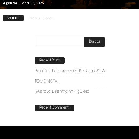
Agenda
-
abril 15, 2025
VIDEOS
Inicio
Videos
Recent Posts
Polo Ralph Lauren y el US Open 2026
TOME NOTA
Gustavo Eisenmann Aguilera
Recent Comments