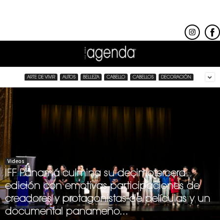
ARTE DE VIVIR
AUTOS
BELLEZA
CABELLO
CABELLOS
DECORACIÓN
Videos
IFF Panamá culmina su decimotercera
edición con emotivas participaciones de
creadores y protagonistas de películas y un
documental panameño...