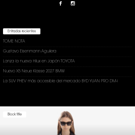
Entradas recientes
TOME NOTA
Gustavo Eisenmann Aguilera
Lanza la nueva Hilux en Japón TOYOTA
Nuevo X5 Neue Klasse 2027 BMW
La SUV PHEV más accesible del mercado BYD YUAN PRO DM-i
Block title