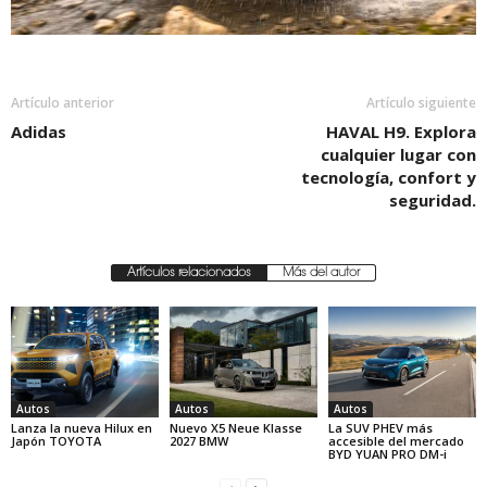
Artículo anterior
Artículo siguiente
Adidas
HAVAL H9. Explora
cualquier lugar con
tecnología, confort y
seguridad.
Artículos relacionados
Más del autor
Autos
Autos
Autos
Lanza la nueva Hilux en
Nuevo X5 Neue Klasse
La SUV PHEV más
Japón TOYOTA
2027 BMW
accesible del mercado
BYD YUAN PRO DM-i