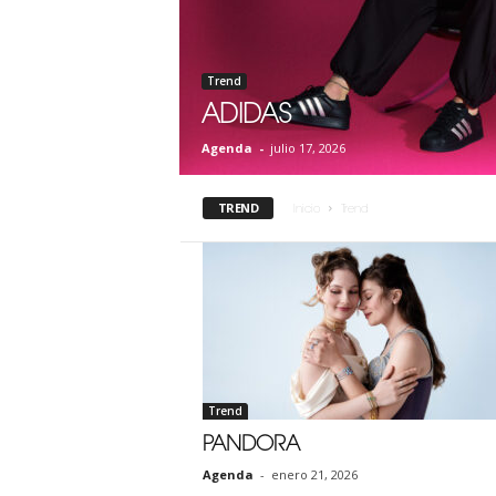
Trend
ADIDAS
Agenda
-
julio 17, 2026
TREND
Inicio
Trend
Trend
PANDORA
Agenda
-
enero 21, 2026