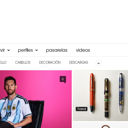
vir
perfiles
pasarelas
videos
ELLO
CABELLOS
DECORACIÓN
DESCARGAS
0
Trend
Montblanc