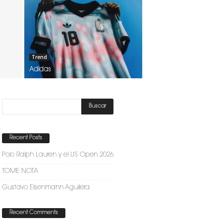
Trend
Adidas
Recent Posts
Polo Ralph Lauren y el US Open 2026
TOME NOTA
Gustavo Eisenmann Aguilera
Recent Comments