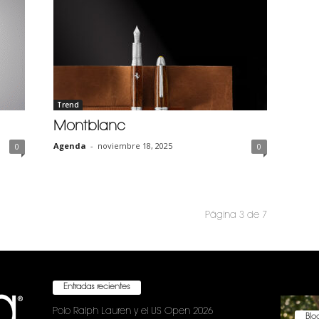
Trend
Montblanc
Agenda
-
noviembre 18, 2025
0
0
Página 3 de 7
Entradas recientes
Polo Ralph Lauren y el US Open 2026
Bloc