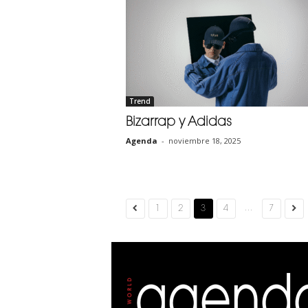
Trend
Bizarrap y Adidas
Agenda
-
noviembre 18, 2025
...
1
2
3
4
7