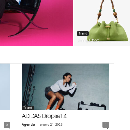
Trend
Jimmy Choo
Trend
ADIDAS Dropset 4
Agenda
-
enero 21, 2026
0
0