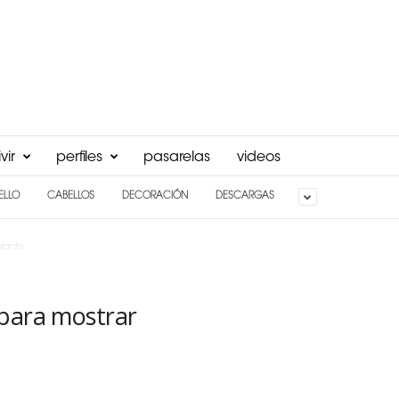
vir
perfiles
pasarelas
videos
ELLO
CABELLOS
DECORACIÓN
DESCARGAS
rante
 para mostrar