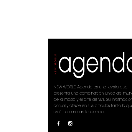
NEW WORLD Agenda es una revista que
presenta una combinación única del mu
de la moda y el arte de vivir. Su informació
actual y ofrece en sus artículos tanto lo qu
está in como las tendencias.