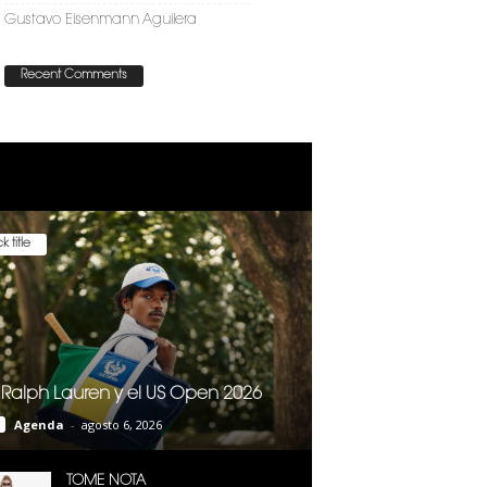
Gustavo Eisenmann Aguilera
Recent Comments
k title
 Ralph Lauren y el US Open 2026
Agenda
-
agosto 6, 2026
TOME NOTA