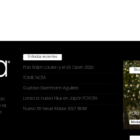
Entradas recientes
Polo Ralph Lauren y el US Open 2026
Bloc
TOME NOTA
Gustavo Eisenmann Aguilera
Lanza la nueva Hilux en Japón TOYOTA
ndo
n es
Nuevo X5 Neue Klasse 2027 BMW
e
Polo
Moda