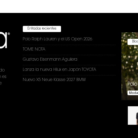
Entradas recientes
Polo Ralph Lauren y el US Open 2026
Bloc
TOME NOTA
Gustavo Eisenmann Aguilera
Lanza la nueva Hilux en Japón TOYOTA
ndo
n es
Nuevo X5 Neue Klasse 2027 BMW
e
Polo
Moda