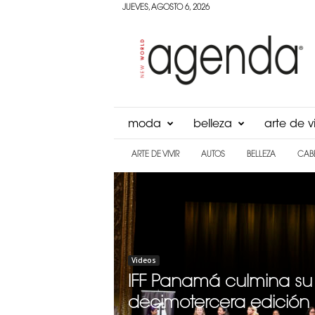
JUEVES, AGOSTO 6, 2026
Agenda
Panama
moda
belleza
arte de vi
ARTE DE VIVIR
AUTOS
BELLEZA
CAB
Videos
IFF Panamá culmina su
decimotercera edición