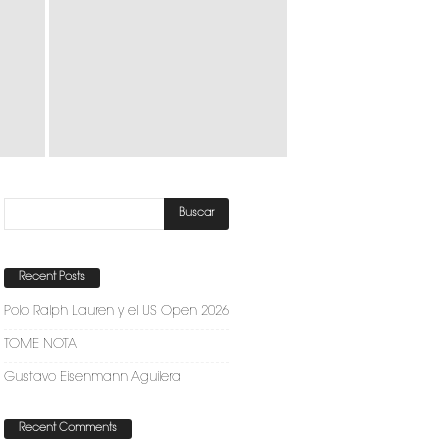
Recent Posts
Polo Ralph Lauren y el US Open 2026
TOME NOTA
Gustavo Eisenmann Aguilera
Recent Comments