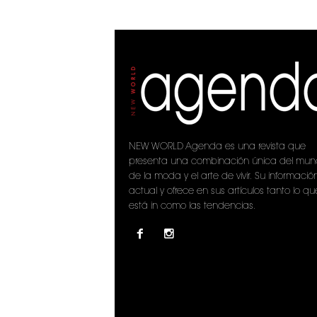
NEW WORLD Agenda es una revista que
presenta una combinación única del mu
de la moda y el arte de vivir. Su informació
actual y ofrece en sus artículos tanto lo qu
está in como las tendencias.