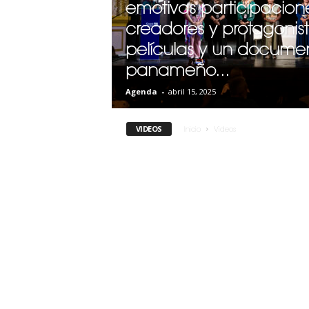
emotivas participacion
creadores y protagonis
películas y un documen
panameño...
Agenda
-
abril 15, 2025
VIDEOS
Inicio
Videos