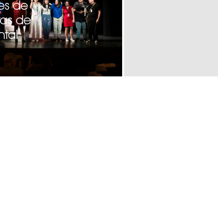
es de
tas de
tal