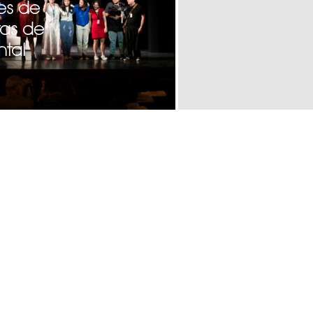
es de
tas de
tal