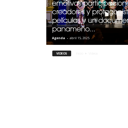
emotivas participacion
creadores y protagonis
películas y un documen
panameño...
Agenda
-
abril 15, 2025
VIDEOS
Inicio
Videos