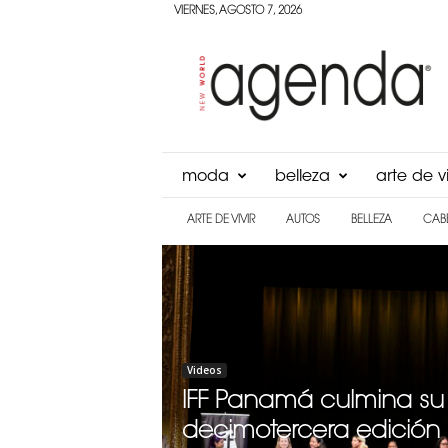
VIERNES, AGOSTO 7, 2026
Agenda
Panama
moda
belleza
arte de vi
ARTE DE VIVIR
AUTOS
BELLEZA
CAB
Videos
IFF Panamá culmina su
decimotercera edición