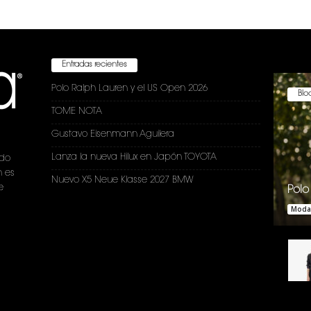
Entradas recientes
Polo Ralph Lauren y el US Open 2026
Bloc
TOME NOTA
Gustavo Eisenmann Aguilera
Lanza la nueva Hilux en Japón TOYOTA
ndo
n es
Nuevo X5 Neue Klasse 2027 BMW
e
Polo
Moda