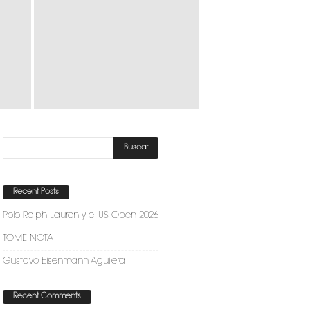
Recent Posts
Polo Ralph Lauren y el US Open 2026
TOME NOTA
Gustavo Eisenmann Aguilera
Recent Comments