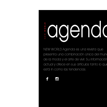
NEW WORLD Agenda es una revista que
presenta una combinación única del mu
de la moda y el arte de vivir. Su informació
actual y ofrece en sus artículos tanto lo qu
está in como las tendencias.