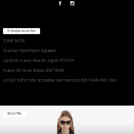
Entradas recientes
TOME NOTA
Gustavo Eisenmann Aguilera
Lanza la nueva Hilux en Japón TOYOTA
Nuevo X5 Neue Klasse 2027 BMW
La SUV PHEV más accesible del mercado BYD YUAN PRO DM-i
Block title