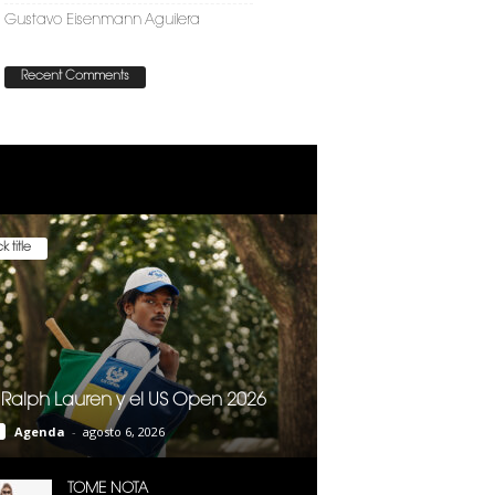
Gustavo Eisenmann Aguilera
Recent Comments
k title
 Ralph Lauren y el US Open 2026
Agenda
-
agosto 6, 2026
TOME NOTA