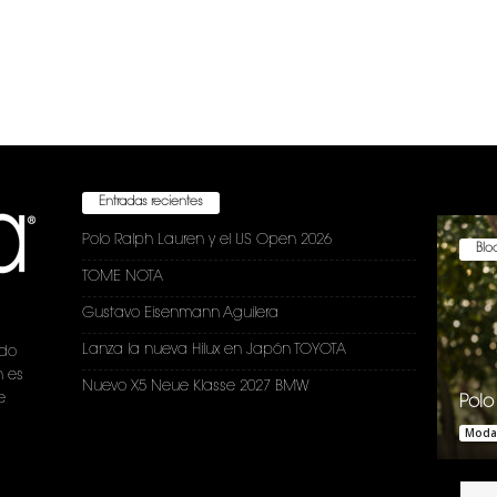
Entradas recientes
Polo Ralph Lauren y el US Open 2026
Bloc
TOME NOTA
Gustavo Eisenmann Aguilera
Lanza la nueva Hilux en Japón TOYOTA
ndo
n es
Nuevo X5 Neue Klasse 2027 BMW
e
Polo
Moda