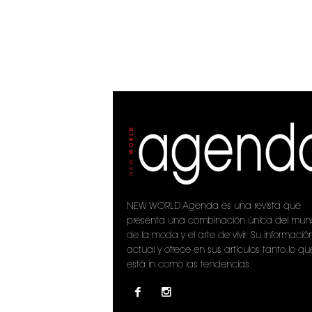
NEW WORLD Agenda es una revista que
presenta una combinación única del mu
de la moda y el arte de vivir. Su informació
actual y ofrece en sus artículos tanto lo qu
está in como las tendencias.