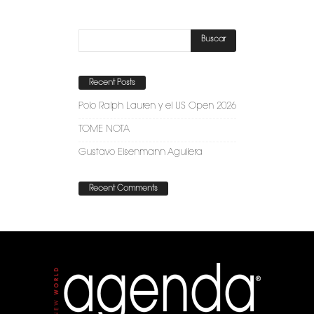
Recent Posts
Polo Ralph Lauren y el US Open 2026
TOME NOTA
Gustavo Eisenmann Aguilera
Recent Comments