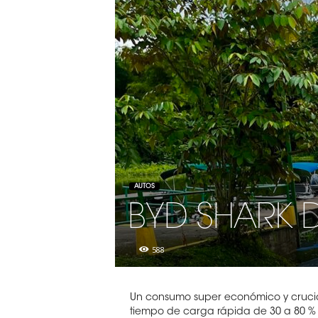
AUTOS
BYD SHARK 
588
Un consumo super económico y crucial
tiempo de carga rápida de 30 a 80 % 