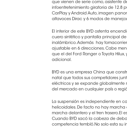
que vienen de serie como, asistente d
infoentretenimiento giratoria de 12.8 p
CarPlay y Android Auto, imagen pano
altavoces Dirac y 6 modos de manejo
El interior de este BYD ostenta encend
cuero sintético y pantalla principal 
inalámbrico. Además
hay tomacorrient
ajustable en 6 direcciones. Cabe menc
que el del Ford Ranger o Toyota Hilux,
adicional.
BYD es una empresa China que construy
natal que todos sus competidores junt
eléctricos y se expande globalmente m
del mercado en cualquier país o regi
La suspensión es independiente en ca
helicoidales. De facto no hay marcha 
marcha delantero y el tren trasero.El
Cuando BYD sacó la cabeza de debajo
competencia tembló.No solo esta su i