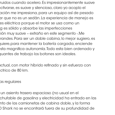
 ruidos cuando acelero. Es impresionantemente suave
tivarse, es suave y silencioso, claro yo acoplo el
ación me impresiona, para un equipo así de pesado
ar que no es un sedán. La experiencia de manejo es
 es eléctrica porque el motor se usa como un
ng es sólido y absorbe las imperfecciones
ión muy suave – extraño en este segmento -.Me
andes. Para ser un doble cabina, lo mejor sugiero, es
quiere,para mantener la batería cargada, enciende
 esta magnifica autonomía. Todo esta bien ordenado y
uantes de trabajo los botones son ideales.
ctual, con motor híbrido refinado y sin esfuerzo con
trico de 80 km.
s regulares
n asiento trasero espacioso (no usual en el
hufable de gasolina y electricidad ha entrado en las
nto de las camionetas de cabina doble, y la forma
D Shark no se encontrará fuera de su profundidad de