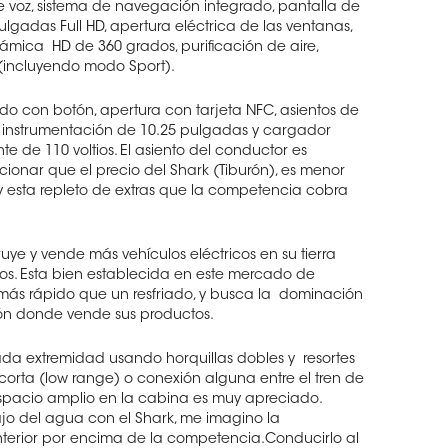
e voz, sistema de navegación integrado, pantalla de
ulgadas Full HD, apertura eléctrica de las ventanas,
rámica
HD de 360 grados, purificación de aire,
(incluyendo modo Sport).
ido con botón, apertura con tarjeta NFC, asientos de
de instrumentación de 10.25 pulgadas y cargador
e de 110 voltios. El asiento del conductor es
ionar que el precio del Shark (Tiburón), es menor
 y esta repleto de extras que la competencia cobra
e y vende más vehículos eléctricos en su tierra
os. Esta bien establecida en este mercado de
ás rápido que un resfriado, y busca la
dominación
ón donde vende sus productos.
da extremidad usando horquillas dobles y
resortes
corta (low range) o conexión alguna entre el tren de
 espacio amplio en la cabina es muy apreciado.
 del agua con el Shark, me imagino la
nterior por encima de la competencia.Conducirlo al