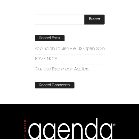
Recent Posts
Polo Ralph Lauren y el US Open 2026
TOME NOTA
Gustavo Eisenmann Aguilera
Recent Comments