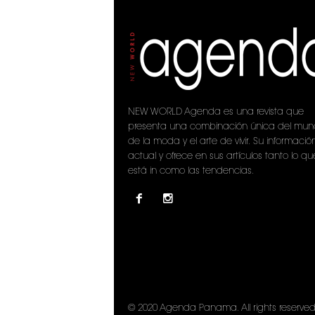
NEW WORLD Agenda es una revista que
presenta una combinación única del mu
de la moda y el arte de vivir. Su informació
actual y ofrece en sus artículos tanto lo qu
está in como las tendencias.
© 2020 Agenda Panama. All rights reserved