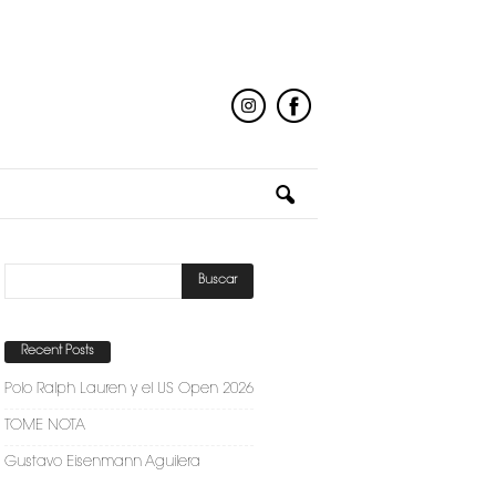
Recent Posts
Polo Ralph Lauren y el US Open 2026
TOME NOTA
Gustavo Eisenmann Aguilera