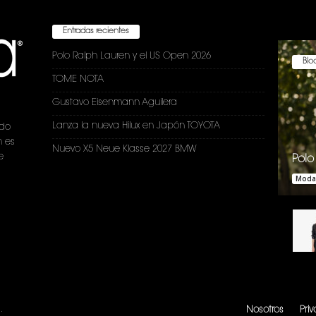
Entradas recientes
Polo Ralph Lauren y el US Open 2026
Bloc
TOME NOTA
Gustavo Eisenmann Aguilera
Lanza la nueva Hilux en Japón TOYOTA
ndo
n es
Nuevo X5 Neue Klasse 2027 BMW
e
Polo
Moda
.
Nosotros
Pri