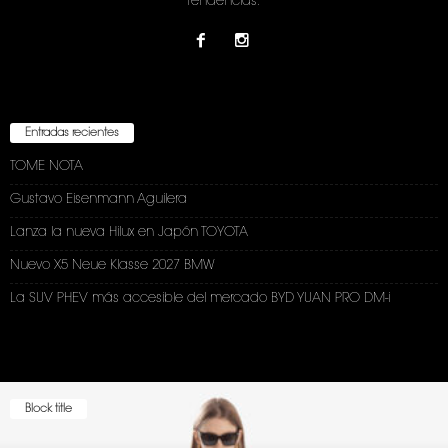
tendencias.
Entradas recientes
TOME NOTA
Gustavo Eisenmann Aguilera
Lanza la nueva Hilux en Japón TOYOTA
Nuevo X5 Neue Klasse 2027 BMW
La SUV PHEV más accesible del mercado BYD YUAN PRO DM-i
Block title