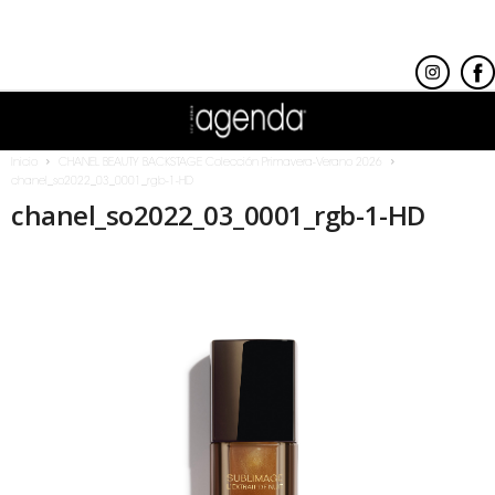
Inicio
CHANEL BEAUTY BACKSTAGE Colección Primavera-Verano 2026
chanel_so2022_03_0001_rgb-1-HD
chanel_so2022_03_0001_rgb-1-HD