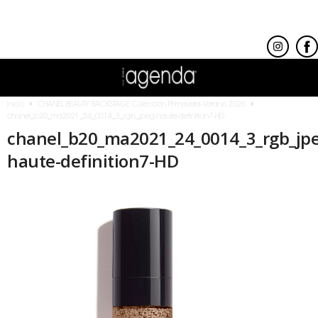
Inicio
CHANEL BEAUTY BACKSTAGE Colección Primavera-Verano 2026
chanel_b20_ma2021_24_0014_3_rgb_jpeg-haute-definition7-HD
chanel_b20_ma2021_24_0014_3_rgb_jpe
haute-definition7-HD