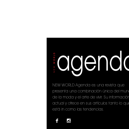
NEW WORLD Agenda es una revista que
presenta una combinación única del mu
de la moda y el arte de vivir. Su informació
actual y ofrece en sus artículos tanto lo qu
está in como las tendencias.