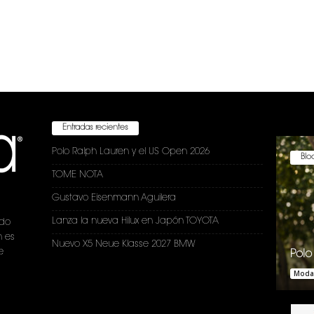
Entradas recientes
Polo Ralph Lauren y el US Open 2026
Bloc
TOME NOTA
Gustavo Eisenmann Aguilera
Lanza la nueva Hilux en Japón TOYOTA
ndo
n es
Nuevo X5 Neue Klasse 2027 BMW
e
Polo
Moda