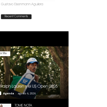
Gustavo Eisenmann Aguilera
Recent Comments
k title
 Ralph Lauren y el US Open 2026
Agenda
-
agosto 6, 2026
TOME NOTA