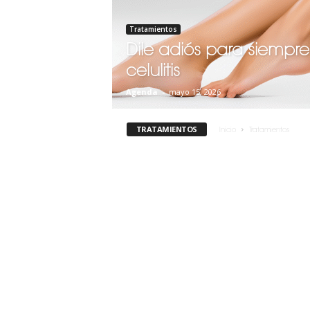
Tratamientos
Dile adiós para siempre
celulitis
Agenda
-
mayo 15, 2026
TRATAMIENTOS
Inicio
Tratamientos