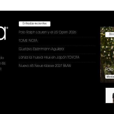
Entradas recientes
Polo Ralph Lauren y el US Open 2026
Bloc
TOME NOTA
Gustavo Eisenmann Aguilera
Lanza la nueva Hilux en Japón TOYOTA
ndo
n es
Nuevo X5 Neue Klasse 2027 BMW
e
Polo
Moda