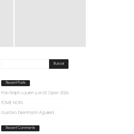
Recent Posts
Polo Ralph Lauren y el US Open 2026
TOME NOTA
Gustavo Eisenmann Aguilera
Recent Comments