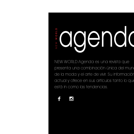
NEW WORLD Agenda es una revista que
presenta una combinación única del mu
de la moda y el arte de vivir. Su informació
actual y ofrece en sus artículos tanto lo qu
está in como las tendencias.