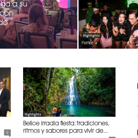
ga a su
 con
do
Highlights
Perrier
Highlights
Belice irradia fiesta: tradiciones,
ritmos y sabores para vivir de...
0