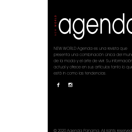
NEW WORLD Agenda es una revista que
presenta una combinación única del mu
de la moda y el arte de vivir. Su informació
actual y ofrece en sus artículos tanto lo qu
está in como las tendencias.
© 2020 Agenda Panama. All rights reserved