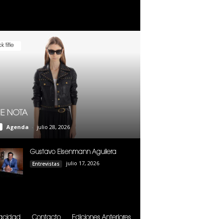
k title
E NOTA
Agenda
-
julio 28, 2026
Gustavo Eisenmann Aguilera
julio 17, 2026
Entrevistas
vacidad
Contacto
Ediciones Anteriores