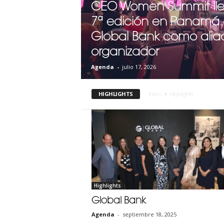
CEO Women Summit lle
7ª edición en Panamá
Global Bank como alia
organizador
Agenda
-
julio 17, 2026
HIGHLIGHTS
Inicio
Highlights
Highlights
Global Bank
Agenda
-
septiembre 18, 2025