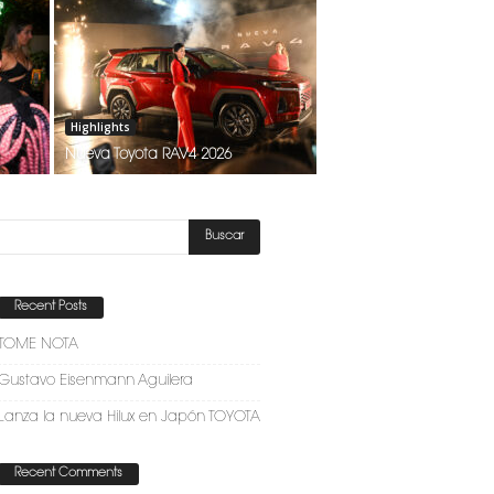
Highlights
Nueva Toyota RAV4 2026
Recent Posts
TOME NOTA
Gustavo Eisenmann Aguilera
Lanza la nueva Hilux en Japón TOYOTA
Recent Comments