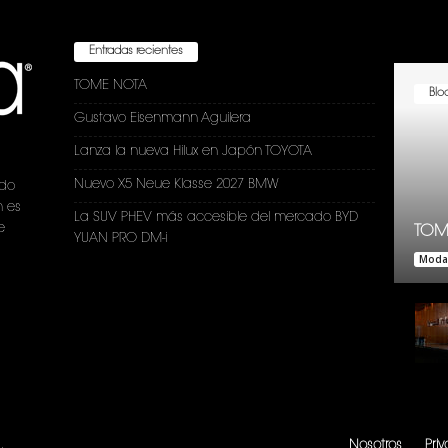
Entradas recientes
TOME NOTA
Bloc
Gustavo Eisenmann Aguilera
Lanza la nueva Hilux en Japón TOYOTA
Nuevo X5 Neue Klasse 2027 BMW
ndo
n es
La SUV PHEV más accesible del mercado BYD
e
TOM
YUAN PRO DM-i
Moda
.
Nosotros
Pri