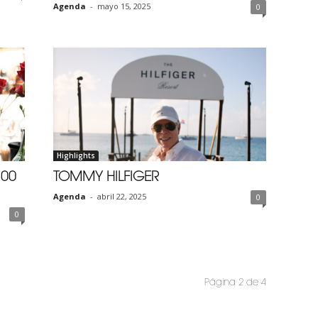
Agenda
-
mayo 15, 2025
0
Highlights
300
TOMMY HILFIGER
Agenda
-
abril 22, 2025
0
0
Página 2 de 4