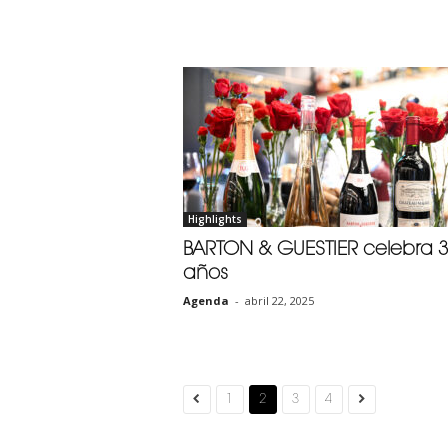
Highlights
BARTON & GUESTIER celebra 
años
Agenda
-
abril 22, 2025
1
2
3
4