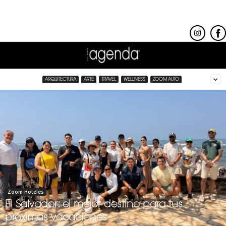
ARQUITECTURA
ARTE
TRAVEL
WELLNESS
ZOOM AUTO
Zoom Hoteles
El Salvador: el mejor destino para tus
próximas vacaciones