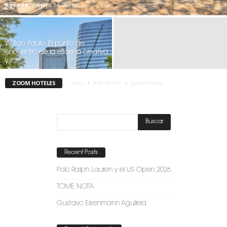
Agenda
-
mayo 14, 2026
W Sao Paulo. El punto de
encuentro de la escena creativa
y ...
ZOOM HOTELES
Inicio
Arte de Vivir
Zoom Hoteles
Recent Posts
Polo Ralph Lauren y el US Open 2026
TOME NOTA
Gustavo Eisenmann Aguilera