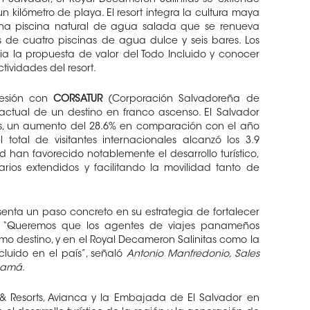
 Salvador, el Royal Decameron Salinitas se extiende
 kilómetro de playa. El resort integra la cultura maya
 una piscina natural de agua salada que se renueva
de cuatro piscinas de agua dulce y seis bares. Los
ia la propuesta de valor del Todo Incluido y conocer
ctividades del resort.
sesión con
CORSATUR
(Corporación Salvadoreña de
actual de un destino en franco ascenso. El Salvador
tas, un aumento del 28.6% en comparación con el año
el total de visitantes internacionales alcanzó los 3.9
d han favorecido notablemente el desarrollo turístico,
rios extendidos y facilitando la movilidad tanto de
senta un paso concreto en su estrategia de fortalecer
n. “Queremos que los agentes de viajes panameños
mo destino, y en el Royal Decameron Salinitas como la
luido en el país”, señaló
Antonio Manfredonio, Sales
namá
.
& Resorts, Avianca y la Embajada de El Salvador en