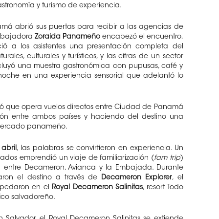
stronomía y turismo de experiencia.
á abrió sus puertas para recibir a las agencias de
embajadora
Zoraida Panameño
encabezó el encuentro,
ó a los asistentes una presentación completa del
rales, culturales y turísticos, y las cifras de un sector
cluyó una muestra gastronómica con pupusas, café y
la noche en una experiencia sensorial que adelantó lo
rdó que opera vuelos directos entre Ciudad de Panamá
xión entre ambos países y haciendo del destino una
l mercado panameño.
abril
, las palabras se convirtieron en experiencia. Un
ados emprendió un viaje de familiarización (
fam trip
)
za entre Decameron, Avianca y la Embajada. Durante
oraron el destino a través de
Decameron Explorer
, el
ospedaron en el
Royal Decameron Salinitas
, resort Todo
fico salvadoreño.