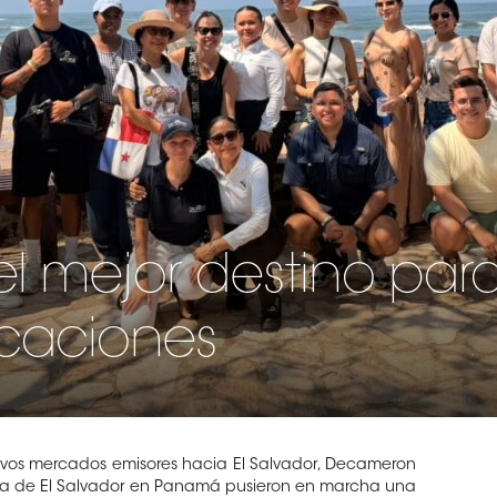
 el mejor destino para
caciones
evos mercados emisores hacia El Salvador, Decameron
ada de El Salvador en Panamá pusieron en marcha una