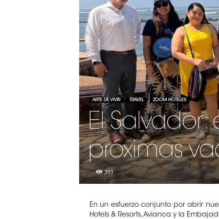
ARTE DE VIVIR
TRAVEL
ZOOM HOTELES
El Salvador:
próximas va
393
En un esfuerzo conjunto por abrir nu
Hotels & Resorts, Avianca y la Embaj