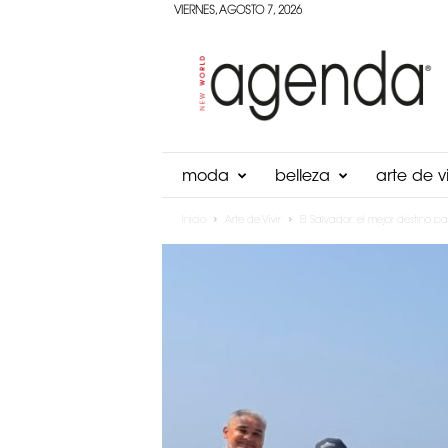
VIERNES, AGOSTO 7, 2026
Agenda
Panama
moda
belleza
arte de vi
Inicio
Arte de Vivir
El Salvador: el mejor destino p