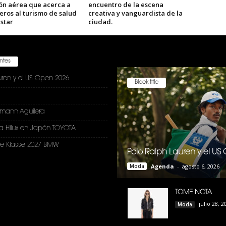
ón aérea que acerca a
encuentro de la escena
jeros al turismo de salud
creativa y vanguardista de la
star
ciudad.
entes
uren y el US Open 2026
Block title
nmann Aguilera
a Hilux en Japón TOYOTA
e Klasse 2027 BMW
Polo Ralph Lauren y el U
Moda
Agenda
-
agosto 6, 2026
TOME NOTA
julio 28, 2
Moda