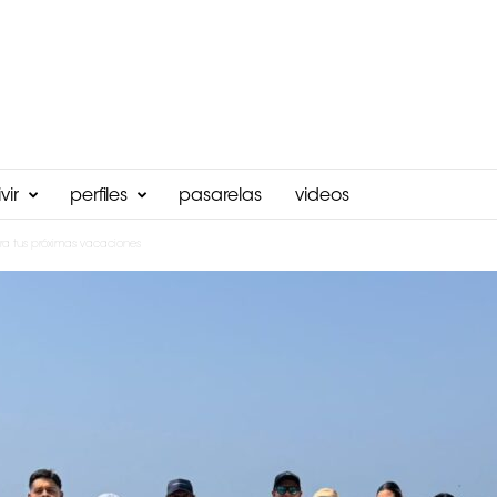
vir
perfiles
pasarelas
videos
ara tus próximas vacaciones