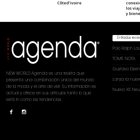
Côted’ivoire
conexi
los via
y biene
Entradas reci
Polo Ralph La
TOME NOTA
Gustavo Eise
NEW WORLD Agenda es una revista que
Lanza la nuev
presenta una combinación única del mundo
de la moda y el arte de vivir. Su información es
Nuevo X5 Neu
actual y ofrece en sus artículos tanto lo que
está in como las tendencias.