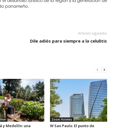
 desarrollo turístico de la región y la generación de
ado panameño.
Artículo siguiente
Dile adiós para siempre a la celulitis
Vivir
Zoom Hoteles
 y Medellín: una
W Sao Paulo. El punto de