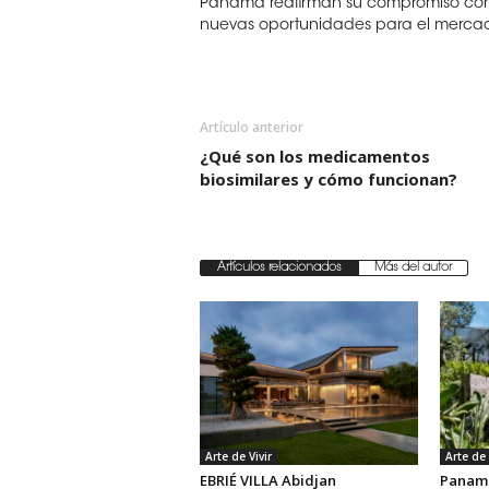
Panamá reafirman su compromiso con el
nuevas oportunidades para el merc
Artículo anterior
¿Qué son los medicamentos
biosimilares y cómo funcionan?
Artículos relacionados
Más del autor
Arte de Vivir
Arte de 
EBRIÉ VILLA Abidjan
Panamá