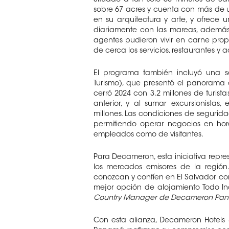
Situado a tan solo 50 minutos de San
sobre 67 acres y cuenta con más de un
en su arquitectura y arte, y ofrece
diariamente con las mareas, además 
agentes pudieron vivir en carne prop
de cerca los servicios, restaurantes y a
El programa también incluyó una 
Turismo), que presentó el panorama 
cerró 2024 con 3.2 millones de turis
anterior, y al sumar excursionistas, 
millones. Las condiciones de segurida
permitiendo operar negocios en hora
empleados como de visitantes.
Para Decameron, esta iniciativa repre
los mercados emisores de la regió
conozcan y confíen en El Salvador co
mejor opción de alojamiento Todo Inc
Country Manager de Decameron Pa
Con esta alianza, Decameron Hotels 