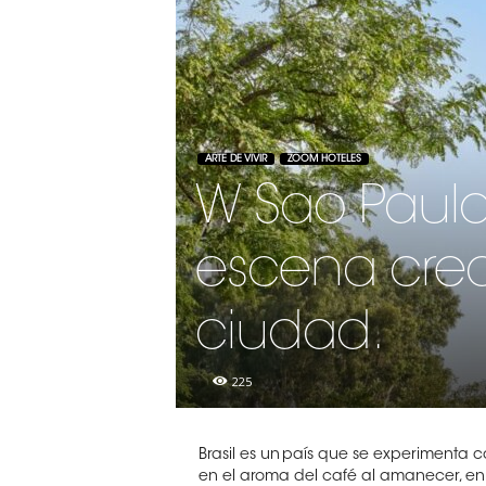
ARTE DE VIVIR
ZOOM HOTELES
W Sao Paulo
escena crea
ciudad.
225
Brasil es un país que se experimenta c
en el aroma del café al amanecer, en 