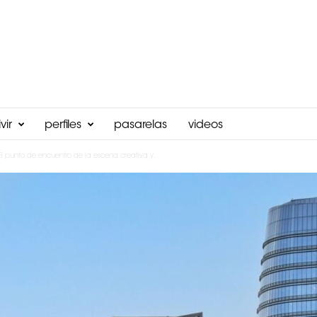
vir
perfiles
pasarelas
videos
l punto de encuentro de la escena creativa y...