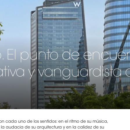
. El punto de encuen
tiva y vanguardista 
on cada uno de los sentidos: en el ritmo de su música,
la audacia de su arquitectura y en la calidez de su