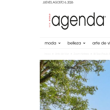
JUEVES, AGOSTO 6, 2026
Agenda
Panama
moda
belleza
arte de vi
Inicio
Arte de Vivir
Zoom Hoteles
W Sao Paulo. E