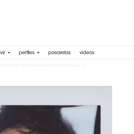
vir
perfiles
pasarelas
videos
JACOB ELORDI, SEGÚN LA MIRADA DE SOFIA COPPOLA
7_