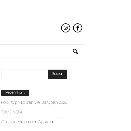
Recent Posts
Polo Ralph Lauren y el US Open 2026
TOME NOTA
Gustavo Eisenmann Aguilera