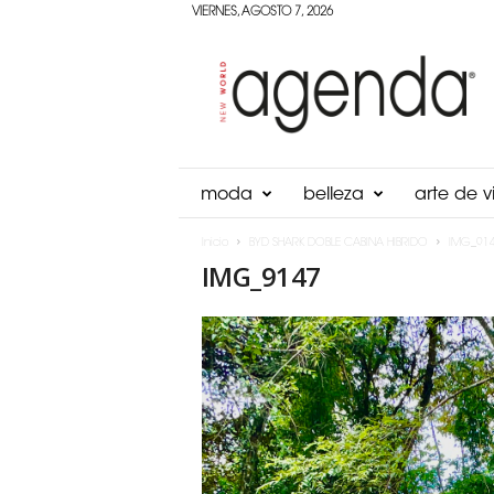
VIERNES, AGOSTO 7, 2026
Agenda
Panama
moda
belleza
arte de vi
Inicio
BYD SHARK DOBLE CABINA HIBRIDO
IMG_91
IMG_9147