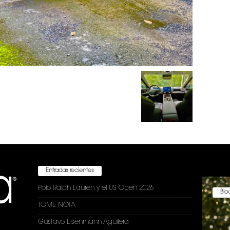
Entradas recientes
Polo Ralph Lauren y el US Open 2026
Bloc
TOME NOTA
Gustavo Eisenmann Aguilera