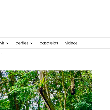
vir
perfiles
pasarelas
videos
47