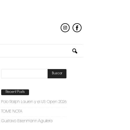
Recent Posts
Polo Ralph Lauren y el US Open 2026
TOME NOTA
Gustavo Eisenmann Aguilera