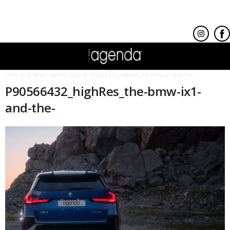
Inicio
BMW iX1 electric 2026
P90566432_highRes_the-bmw-ix1-and-the-
P90566432_highRes_the-bmw-ix1-
and-the-