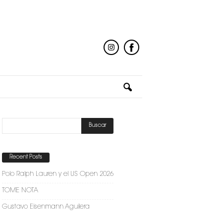
Recent Posts
Polo Ralph Lauren y el US Open 2026
TOME NOTA
Gustavo Eisenmann Aguilera