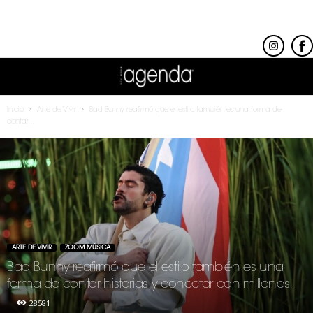
Inicio
Arte de Vivir
Bad Bunny reafirmó que el estilo también es una forma de
contar...
ARTE DE VIVIR
ZOOM MÚSICA
Bad Bunny reafirmó que el estilo también es una
forma de contar historias y conectar con millones.
28581