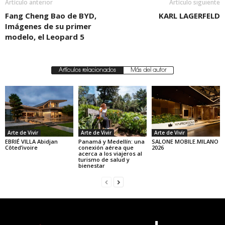
Artículo anterior
Artículo siguiente
Fang Cheng Bao de BYD,
KARL LAGERFELD
Imágenes de su primer
modelo, el Leopard 5
Artículos relacionados
Más del autor
Arte de Vivir
Arte de Vivir
Arte de Vivir
EBRIÉ VILLA Abidjan
Panamá y Medellín: una
SALONE MOBILE.MILANO
Côted’ivoire
conexión aérea que
2026
acerca a los viajeros al
turismo de salud y
bienestar