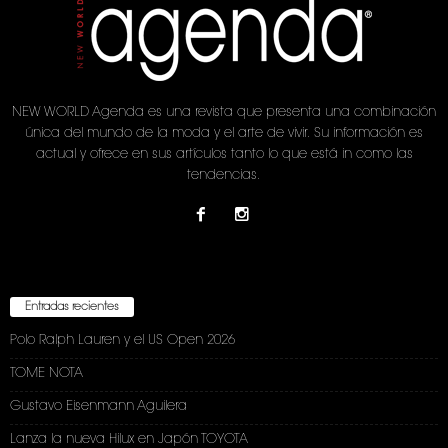
NEW WORLD Agenda es una revista que presenta una combinación
única del mundo de la moda y el arte de vivir. Su información es
actual y ofrece en sus artículos tanto lo que está in como las
tendencias.
Entradas recientes
Polo Ralph Lauren y el US Open 2026
TOME NOTA
Gustavo Eisenmann Aguilera
Lanza la nueva Hilux en Japón TOYOTA