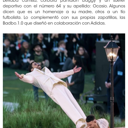
Llevaba camisa, corbata pantalón baggy y un suéter
deportivo con el número 64 y su apellido: Ocasio. Algunos
dicen que es un homenaje a su madre, otros a un tío
futbolista. Lo complementó con sus propias zapatillas, las
Badbo.1.0 que diseñó en colaboración con Adidas.