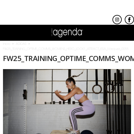
Inicio
ADIDAS
FW25_TRAINING_OPTIME_COMMS_WOMENS_HERO_LOOK1_ATTRACT_ISSA_IVasquez_0055
FW25_TRAINING_OPTIME_COMMS_WOME