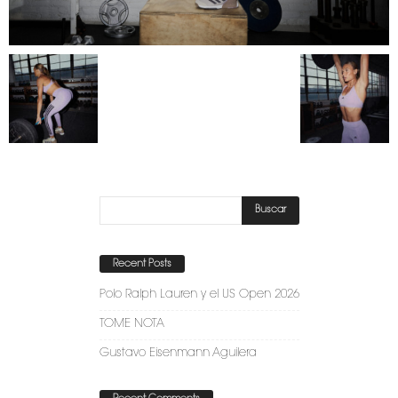
Recent Posts
Polo Ralph Lauren y el US Open 2026
TOME NOTA
Gustavo Eisenmann Aguilera