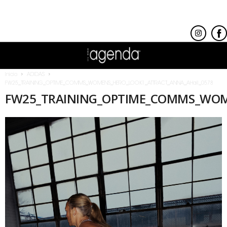
Inicio
ADIDAS
FW25_TRAINING_OPTIME_COMMS_WOMENS_HERO_LOOK1_ATTRACT_ANNA_AHall_0578
FW25_TRAINING_OPTIME_COMMS_WOM