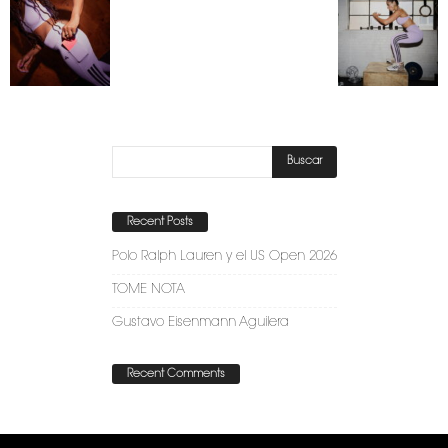
Recent Posts
Polo Ralph Lauren y el US Open 2026
TOME NOTA
Gustavo Eisenmann Aguilera
Recent Comments