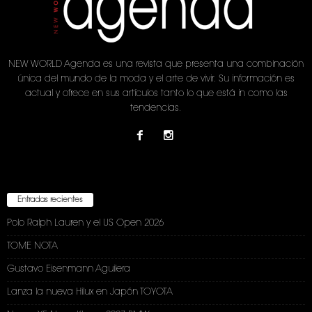
NEW WORLD Agenda es una revista que presenta una combinación
única del mundo de la moda y el arte de vivir. Su información es
actual y ofrece en sus artículos tanto lo que está in como las
tendencias.
Entradas recientes
Polo Ralph Lauren y el US Open 2026
TOME NOTA
Gustavo Eisenmann Aguilera
Lanza la nueva Hilux en Japón TOYOTA