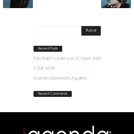
Recent Posts
Polo Ralph Lauren y el US Open 2026
TOME NOTA
Gustavo Eisenmann Aguilera
Recent Comments