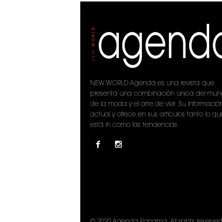
NEW WORLD Agenda es una revista que
presenta una combinación única del mu
de la moda y el arte de vivir. Su informació
actual y ofrece en sus artículos tanto lo qu
está in como las tendencias.
© 2020 Agenda Panama. All rights reserved