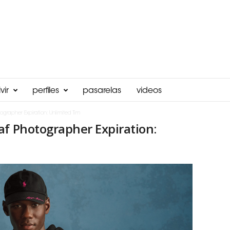
vir
perfiles
pasarelas
videos
ographer Expiration: Unlimited Tim
af Photographer Expiration: