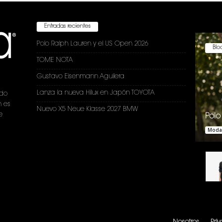
Entradas recientes
Polo Ralph Lauren y el US Open 2026
Bloc
TOME NOTA
Gustavo Eisenmann Aguilera
Lanza la nueva Hilux en Japón TOYOTA
ndo
n es
Nuevo X5 Neue Klasse 2027 BMW
e
Polo
Moda
.