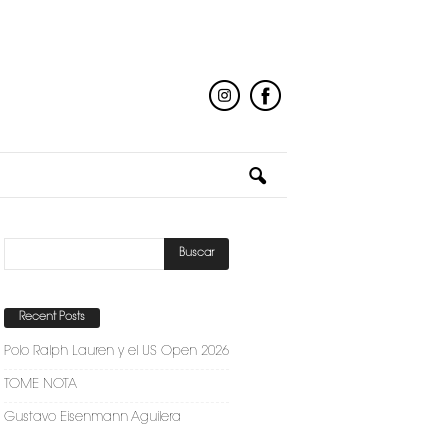
Recent Posts
Polo Ralph Lauren y el US Open 2026
TOME NOTA
Gustavo Eisenmann Aguilera