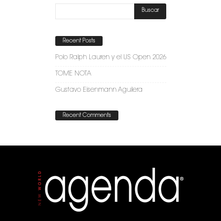
Recent Posts
Polo Ralph Lauren y el US Open 2026
TOME NOTA
Gustavo Eisenmann Aguilera
Recent Comments