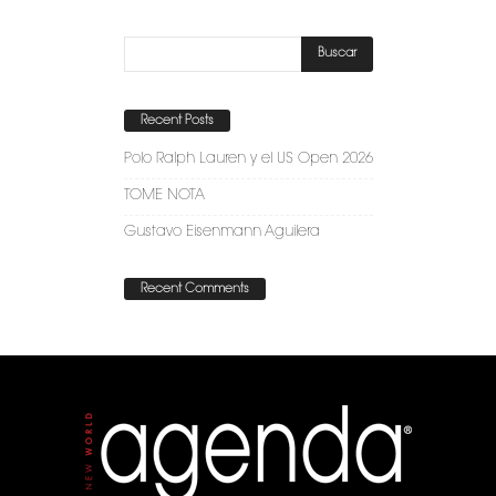
Recent Posts
Polo Ralph Lauren y el US Open 2026
TOME NOTA
Gustavo Eisenmann Aguilera
Recent Comments