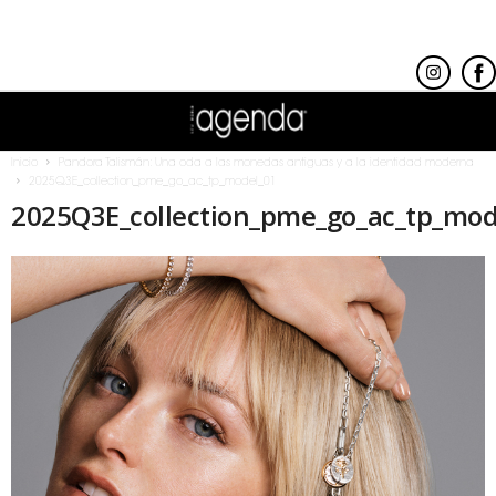
Inicio
Pandora Talismán: Una oda a las monedas antiguas y a la identidad moderna
2025Q3E_collection_pme_go_ac_tp_model_01
2025Q3E_collection_pme_go_ac_tp_mod