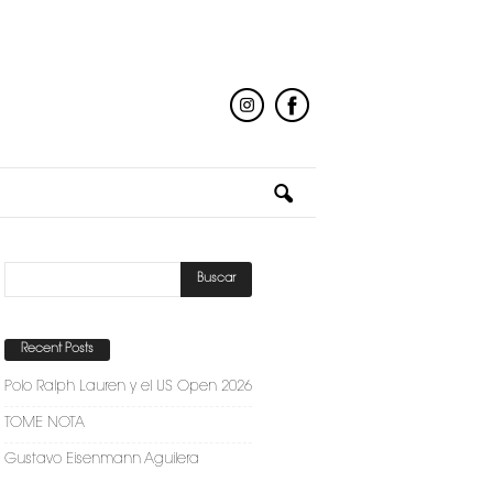
Recent Posts
Polo Ralph Lauren y el US Open 2026
TOME NOTA
Gustavo Eisenmann Aguilera