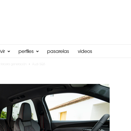
vir
perfiles
pasarelas
videos
tercera generación
Audi SQ5