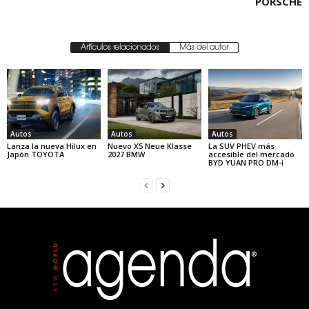
PORSCHE
Artículos relacionados
Más del autor
Autos
Autos
Autos
Lanza la nueva Hilux en
Nuevo X5 Neue Klasse
La SUV PHEV más
Japón TOYOTA
2027 BMW
accesible del mercado
BYD YUAN PRO DM-i