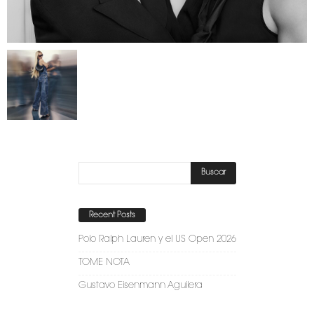
Recent Posts
Polo Ralph Lauren y el US Open 2026
TOME NOTA
Gustavo Eisenmann Aguilera