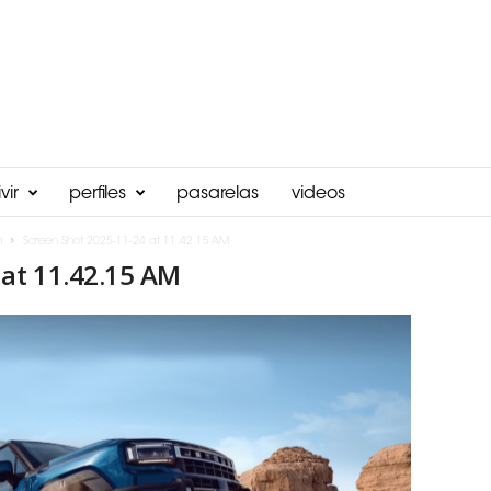
vir
perfiles
pasarelas
videos
m
Screen Shot 2025-11-24 at 11.42.15 AM
 at 11.42.15 AM