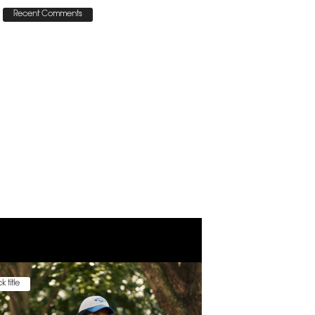
Recent Comments
k title