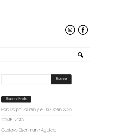
Recent Posts
Polo Ralph Lauren y el US Open 2026
TOME NOTA
Gustavo Eisenmann Aguilera