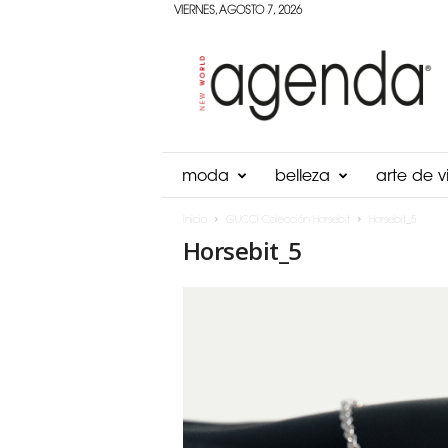
VIERNES, AGOSTO 7, 2026
Agenda
Panama
moda
belleza
arte de vi
Inicio
GUCCI Colección Horsebit
Horsebit_5
Horsebit_5