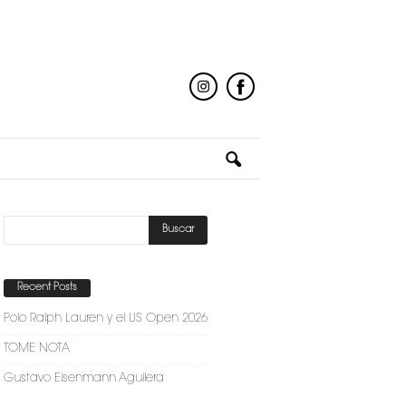
Recent Posts
Polo Ralph Lauren y el US Open 2026
TOME NOTA
Gustavo Eisenmann Aguilera