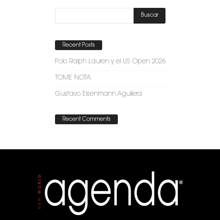
Recent Posts
Polo Ralph Lauren y el US Open 2026
TOME NOTA
Gustavo Eisenmann Aguilera
Recent Comments