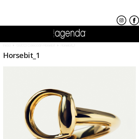
Inicio
GUCCI Colección Horsebit
Horsebit_1
Horsebit_1