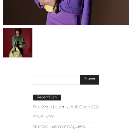
Recent Posts
Polo Ralph Lauren y el US Open 2026
TOME NOTA
Gustavo Eisenmann Aguilera