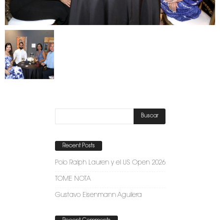
Recent Posts
Polo Ralph Lauren y el US Open 2026
TOME NOTA
Gustavo Eisenmann Aguilera