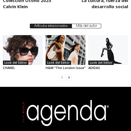
Colección Otoño 2025
La cultura, fuerza del
Calvin Klein
desarrollo social
Artículos relacionados
Más del autor
Look del Editor
Look del Editor
Look del Editor
CHANEL
H&M “The London Issue”
ADIDAS