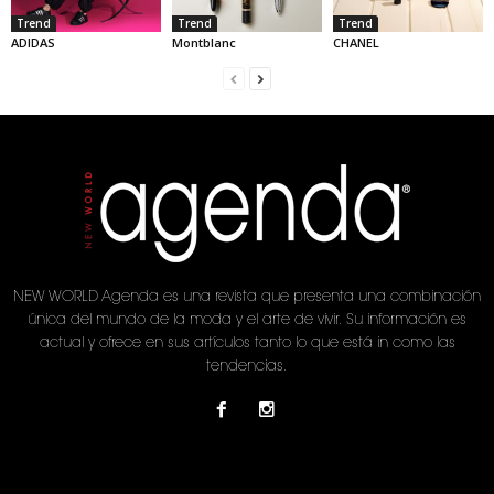
Trend
Trend
Trend
ADIDAS
Montblanc
CHANEL
NEW WORLD Agenda es una revista que presenta una combinación
única del mundo de la moda y el arte de vivir. Su información es
actual y ofrece en sus artículos tanto lo que está in como las
tendencias.