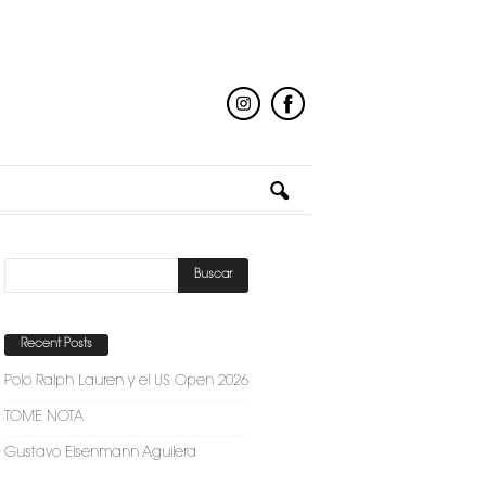
Recent Posts
Polo Ralph Lauren y el US Open 2026
TOME NOTA
Gustavo Eisenmann Aguilera