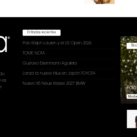
Entradas recientes
Polo Ralph Lauren y el US Open 2026
Bloc
TOME NOTA
Gustavo Eisenmann Aguilera
Lanza la nueva Hilux en Japón TOYOTA
ndo
n es
Nuevo X5 Neue Klasse 2027 BMW
e
Polo
Moda