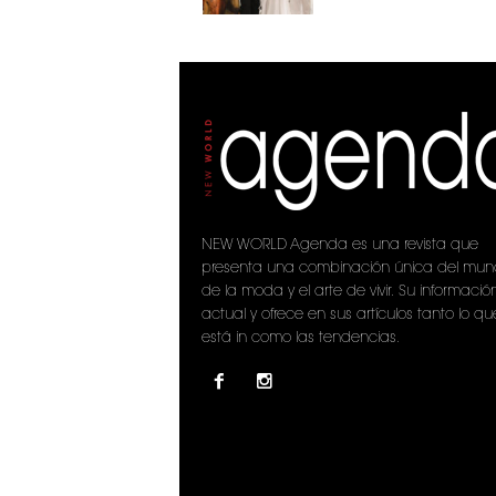
NEW WORLD Agenda es una revista que
presenta una combinación única del mu
de la moda y el arte de vivir. Su informació
actual y ofrece en sus artículos tanto lo qu
está in como las tendencias.