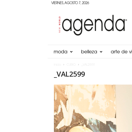
VIERNES, AGOSTO 7, 2026
Agenda
Panama
moda
belleza
arte de vi
Inicio
CURIO
_VAL2599
_VAL2599