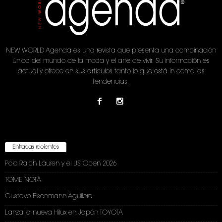
NEW WORLD Agenda es una revista que presenta una combinación
única del mundo de la moda y el arte de vivir. Su información es
actual y ofrece en sus artículos tanto lo que está in como las
tendencias.
Entradas recientes
Polo Ralph Lauren y el US Open 2026
TOME NOTA
Gustavo Eisenmann Aguilera
Lanza la nueva Hilux en Japón TOYOTA