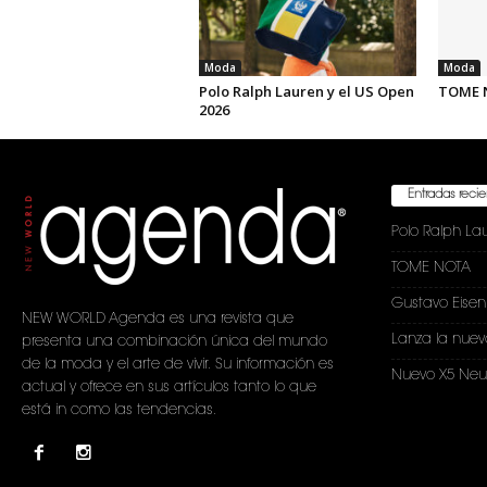
Moda
Moda
Polo Ralph Lauren y el US Open
TOME 
2026
Entradas reci
Polo Ralph La
TOME NOTA
Gustavo Eise
NEW WORLD Agenda es una revista que
Lanza la nuev
presenta una combinación única del mundo
de la moda y el arte de vivir. Su información es
Nuevo X5 Neu
actual y ofrece en sus artículos tanto lo que
está in como las tendencias.