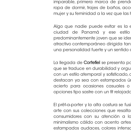
imparable, primera marca de prenda
ropa de dormir, trajes de baños, acc
mujer y su feminidad a la vez que las
Algo que nadie puede evitar es la 
ciudad de Panamá y ese estil
predominantemente joven que se iden
atractivo contemporáneo dirigida ta
una personalidad fuerte y un sentido 
La llegada de
Cortefiel
se presenta po
que se traduce en durabilidad y orgull
con un estilo atemporal y sofisticado
destacan ya sea con estampados úni
acierto para ocasiones casuales o 
opciones tipo sastre con un fit relaja
El prêt-a-porter y la alta costura se f
arte con sus colecciones que resalta
consumidores con su atención a lo
minimalismo cálido con acento artesa
estampados audaces, colores intens