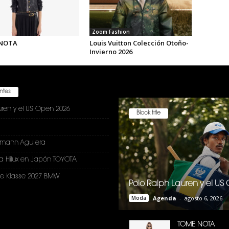
Zoom Fashion
NOTA
Louis Vuitton Colección Otoño-
Invierno 2026
entes
uren y el US Open 2026
Block title
nmann Aguilera
a Hilux en Japón TOYOTA
e Klasse 2027 BMW
Polo Ralph Lauren y el U
Moda
Agenda
-
agosto 6, 2026
TOME NOTA