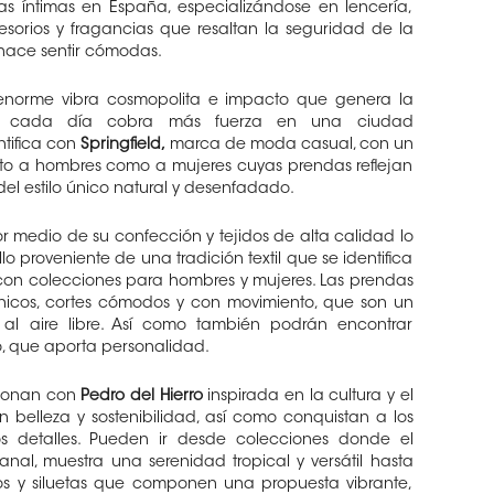
s íntimas en España, especializándose en lencería,
esorios y fragancias que resaltan la seguridad de la
 hace sentir cómodas.
enorme vibra cosmopolita e impacto que genera la
o cada día cobra más fuerza en una ciudad
tifica con
Springfield,
marca de moda casual, con un
nto a hombres como a mujeres cuyas prendas reflejan
del estilo único natural y desenfadado.
r medio de su confección y tejidos de alta calidad lo
o proveniente de una tradición textil que se identifica
, con colecciones para hombres y mujeres. Las prendas
cos, cortes cómodos y con movimiento, que son un
al aire libre. Así como también podrán encontrar
do, que aporta personalidad.
usionan con
Pedro del Hierro
inspirada en la cultura y el
n belleza y sostenibilidad, así como conquistan a los
s detalles. Pueden ir desde colecciones donde el
nal, muestra una serenidad tropical y versátil hasta
os y siluetas que componen una propuesta vibrante,