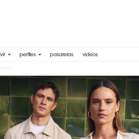
vir
perfiles
pasarelas
videos
 Panamá