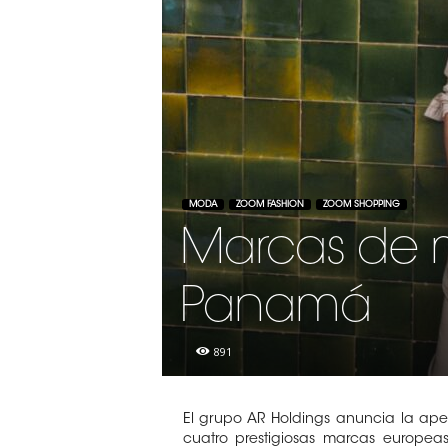
MODA
ZOOM FASHION
ZOOM SHOPPING
Marcas de 
Panamá
891
El grupo AR Holdings anuncia la ap
cuatro prestigiosas marcas europ