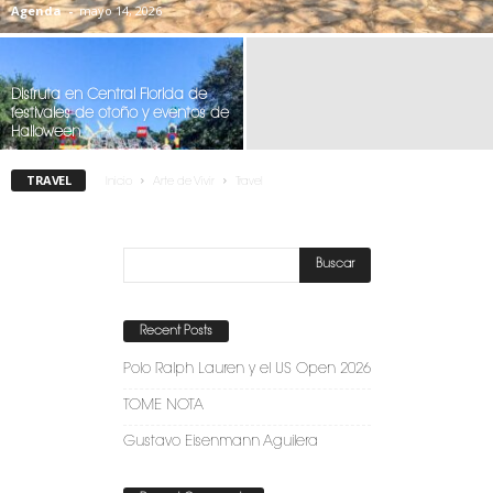
Agenda
-
mayo 14, 2026
Disfruta en Central Florida de
festivales de otoño y eventos de
Halloween
TRAVEL
Inicio
Arte de Vivir
Travel
Recent Posts
Polo Ralph Lauren y el US Open 2026
TOME NOTA
Gustavo Eisenmann Aguilera