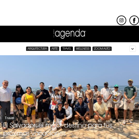
ARQUITECTURA
ARTE
TRAVEL
WELLNESS
ZOOM AUTO
Travel
El Salvador: el mejor destino para tus
próximas vacaciones